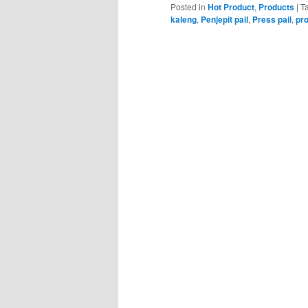
Posted in
Hot Product
,
Products
|
T
kaleng
,
Penjepit pail
,
Press pail
,
pr