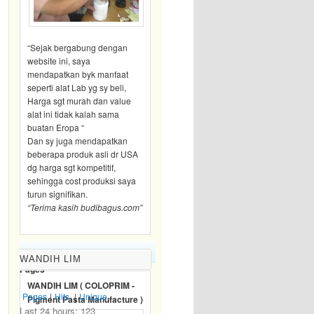
“Sejak bergabung dengan
website ini, saya
mendapatkan byk manfaat
seperti alat Lab yg sy beli,
Harga sgt murah dan value
alat ini tidak kalah sama
buatan Eropa “
Dan sy juga mendapatkan
beberapa produk asli dr USA
dg harga sgt kompetitif,
sehingga cost produksi saya
turun signifikan.
“Terima kasih budibagus.com”
BLOG TRAFFIC
WANDIH LIM
Pages
WANDIH LIM ( COLOPRIM -
Pages
|
Hits
|
Unique
Pigment Pasta Manufacture )
Last 24 hours:
123