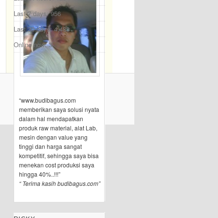
Last 7 days:
956
Last 30 days:
4,483
Online now: 3
“www.budibagus.com
memberikan saya solusi nyata
dalam hal mendapatkan
produk raw material, alat Lab,
mesin dengan value yang
tinggi dan harga sangat
kompetitif, sehingga saya bisa
menekan cost produksi saya
hingga 40%..!!!”
“ Terima kasih budibagus.com”