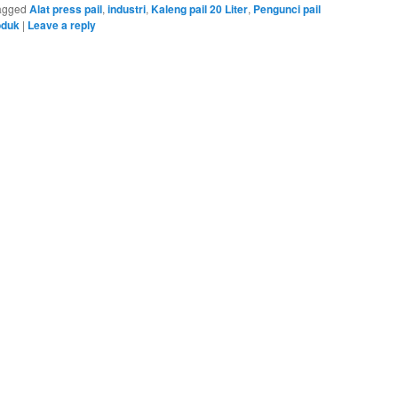
agged
Alat press pail
,
industri
,
Kaleng pail 20 Liter
,
Pengunci pail
oduk
|
Leave a reply