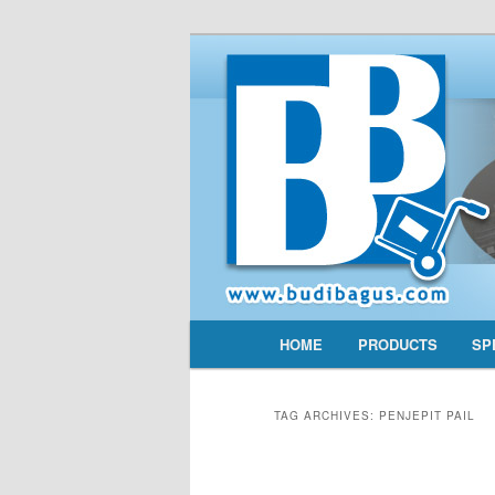
Main menu
HOME
PRODUCTS
SP
Skip to primary content
Skip to secondary conten
TAG ARCHIVES:
PENJEPIT PAIL