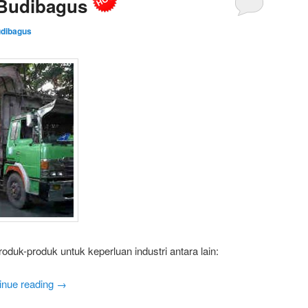
Budibagus
dibagus
duk-produk untuk keperluan industri antara lain:
inue reading
→